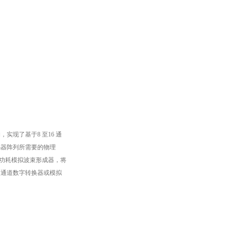
现了基于8 至16 通
传感器阵列所需要的物理
低功耗模拟波束形成器，将
 通道数字转换器或模拟