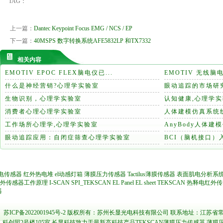
TAG：
上一篇：
Dantec Keypoint Focus EMG / NCS / EP
下一篇：
40MSPS 数字转换系统AFE5832LP 和TX7332
相关内容
EMOTIV EPOC FLEX脑电仪已...
EMOTIV 无线脑电
什么是神经营销?心理学实验室
眼动追踪的市场研
生物识别，心理学实验室
认知健康,心理学
消费者心理心理学实验室
人体建模仿真系统线
工作场所心理学,心理学实验室
AnyBody人体建
眼动追踪应用：自闭症筛查心理学实验室
BCI（脑机接口
电传感器
红外热电堆
el动感灯箱
薄膜压力传感器
Tactilus薄膜传感器
表面肌电分析系
外传感器工作原理
I-SCAN
SPI_TEKSCAN
EL Panel
EL sheet
TEKSCAN
热释电红外传
器
苏ICP备2022001945号-2
版权所有：苏州长显光电科技有限公司 联系地址：江苏省常
科创园2号楼105室 长显科技致力于最新高科技产品TEKSCAN薄膜压力传感器 薄膜压