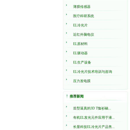
薄膜传感器
医疗科研系统
EL冷光片
近红外脑电仪
EL原材料
EL驱动器
EL生产设备
EL冷光片技术培训与咨询
压力发电膜
推荐新闻
造型逼真的3D T恤衫融...
有机EL发光元件应用于液...
长显科技EL冷光片产品售...