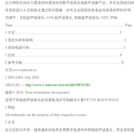
以方便的支持从32通道到64通道的全数字波束合成超声成像产品，并且实现低功
持系统设计人员和医生通过医学图像，对无法去医院的患者提供优质的即时护理
关键字：无线超声波探头, USB 超声波探头, 智能超声波探头, NDT, 声纳
Topic ........................................................................................................................... Page
2 引言.................................................................................................................... 2
3 系统分析和架构..................................................................................................... 2
4 系统电源分析........................................................................................................ 5
5 总结.................................................................................................................... 8
6 参考文献.............................................................................................................. 8
引言
www.tobii.net.cn
2 ZHCA983–July 2019
SBOA361 —
http://www-s.tobii.net.cn/sc/techlit/SBOA361
版权© 2019, Texas Instruments Incorporated
适用于智能超声波探头的高度集成信号链解决方案TX7332 和AFE5832LP
1 商标
All trademarks are the property of their respective owners.
2 引言
在过去的几年里，越来越多的临床应用要求低成本的智能超声波探头，而且其性