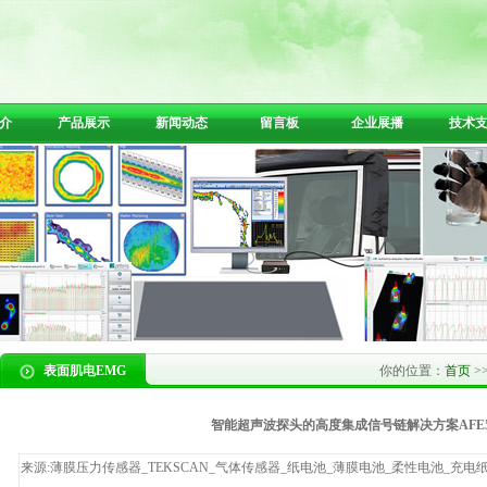
介
产品展示
新闻动态
留言板
企业展播
技术
表面肌电EMG
你的位置：
首页
>
智能超声波探头的高度集成信号链解决方案AFE58
来源:薄膜压力传感器_TEKSCAN_气体传感器_纸电池_薄膜电池_柔性电池_充