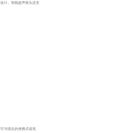
耗设计。智能超声探头还支
。
能可与现在的便携式或笔