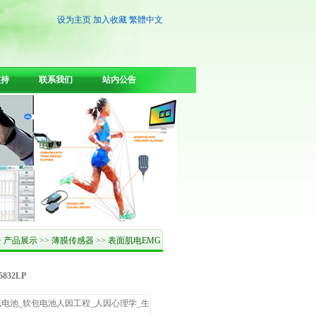
设为主页
加入收藏
繁體中文
支持
联系我们
站内公告
>
产品展示
>>
薄膜传感器
>>
表面肌电EMG
32LP
电纸电池_软包电池人因工程_人因心理学_生