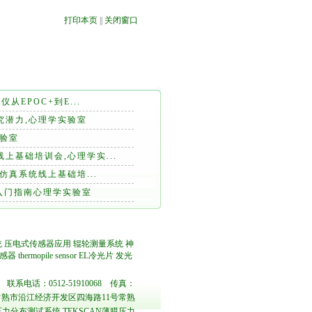
打印本页
||
关闭窗口
仪从EPOC+到E...
究潜力,心理学实验室
实验室
上基础培训会,心理学实...
模仿真系统线上基础培...
）入门指南心理学实验室
统
压电式传感器应用
辊轮测量系统
神
感器
thermopile sensor
EL冷光片
发光
联系电话：0512-51910068 传真：
熟市沿江经济开发区四海路11号常熟
力分布测试系统 TEKSCAN薄膜压力