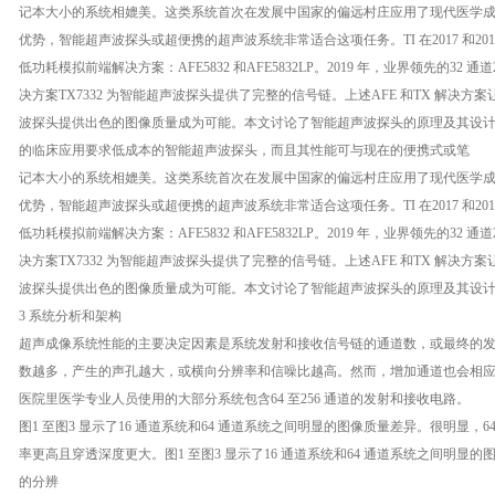
记本大小的系统相媲美。这类系统首次在发展中国家的偏远村庄应用了现代医学
优势，智能超声波探头或超便携的超声波系统非常适合这项任务。TI 在2017 和20
低功耗模拟前端解决方案：AFE5832 和AFE5832LP。2019 年，业界领先的32 通
决方案TX7332 为智能超声波探头提供了完整的信号链。上述AFE 和TX 解决方
波探头提供出色的图像质量成为可能。本文讨论了智能超声波探头的原理及其设
的临床应用要求低成本的智能超声波探头，而且其性能可与现在的便携式或笔
记本大小的系统相媲美。这类系统首次在发展中国家的偏远村庄应用了现代医学
优势，智能超声波探头或超便携的超声波系统非常适合这项任务。TI 在2017 和20
低功耗模拟前端解决方案：AFE5832 和AFE5832LP。2019 年，业界领先的32 通
决方案TX7332 为智能超声波探头提供了完整的信号链。上述AFE 和TX 解决方
波探头提供出色的图像质量成为可能。本文讨论了智能超声波探头的原理及其设
3 系统分析和架构
超声成像系统性能的主要决定因素是系统发射和接收信号链的通道数，或最终的
数越多，产生的声孔越大，或横向分辨率和信噪比越高。然而，增加通道也会相
医院里医学专业人员使用的大部分系统包含64 至256 通道的发射和接收电路。
图1 至图3 显示了16 通道系统和64 通道系统之间明显的图像质量差异。很明显，6
率更高且穿透深度更大。图1 至图3 显示了16 通道系统和64 通道系统之间明显的
的分辨