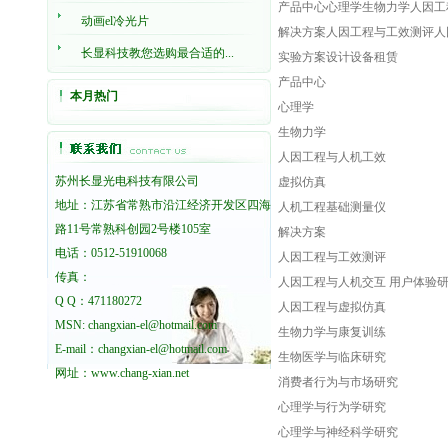
产品中心心理学生物力学人因工
动画el冷光片
解决方案人因工程与工效测评人
长显科技教您选购最合适的...
实验方案设计设备租赁
产品中心
本月热门
心理学
生物力学
人因工程与人机工效
苏州长显光电科技有限公司
虚拟仿真
地址：江苏省常熟市沿江经济开发区四海
人机工程基础测量仪
路11号常熟科创园2号楼105室
解决方案
电话：0512-51910068
人因工程与工效测评
传真：
人因工程与人机交互 用户体验
Q Q：471180272
人因工程与虚拟仿真
MSN: changxian-el@hotmail.com
生物力学与康复训练
E-mail：changxian-el@hotmail.com
生物医学与临床研究
网址：
www.chang-xian.net
消费者行为与市场研究
心理学与行为学研究
心理学与神经科学研究