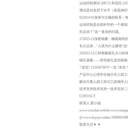
运动控制测试 (MCT) 和适应 (AD
测试是对皮层下水平（基底神经
022024-01身体与大脑的联系
运动控制是自然科学的一个领域
生运动？”这一复杂的问题。
272023-12深夜锦囊：睡眠期
长久以来，“人类为什么睡觉”
262023-12三种测量瞳孔大小
瞳孔测量——研究瞳孔直径随着
? 首页? 123456789下一页 ?末页 ?
产品中心心理学生物力学人因工
解决方案人因工程与工效测评人
技术支持技术支持一技术支持二
CONTACT
联系人:蔡小姐
www.crossbar.website www.omega
@ www.keyeye.online 18900616
联系方式▼ ▼