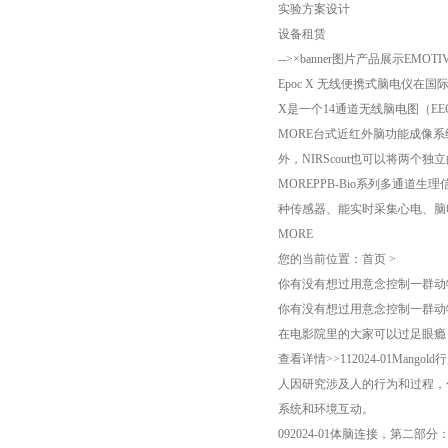
实验方案设计
设备租赁
-->×banner图片产品展示EMOT
Epoc X 无线便携式脑电仪在国际
X是一个14通道无线脑电图（EE
MORE台式近红外脑功能成像
外，NIRScout也可以将两个
MOREPPB-Bio系列多通
种传感器、能实时采集心电、脑
MORE
您的当前位置：首页 >
你有没有想过用意念控制一群动
你有没有想过用意念控制一群动
在电影院里的大家可以过足眼瘾
查看详情>>112024-01Mang
人因研究涉及人的行为和过程，
系统和环境互动。
092024-01体脑连接，第二部