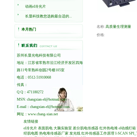
动画el冷光片
长显科技教您选购最合适的...
名称:
高质量生理测量
本月热门
价格:
苏州长显光电科技有限公司
地址：江苏省常熟市沿江经济开发区四海
路11号常熟科创园2号楼105室
电话：0512-51910068
传真：
Q Q：471180272
MSN: changxian-el@hotmail.com
E-mail：changxian-el@hotmail.com
网址：
www.chang-xian.net
友情链接
el冷光片
表面肌电
大脑实验室
差分肌电传感器
红外热电堆
el动感灯箱
经肌电图
热电堆传感器厂家
发光线
红外传感器工作原理
I-SCAN
SPI