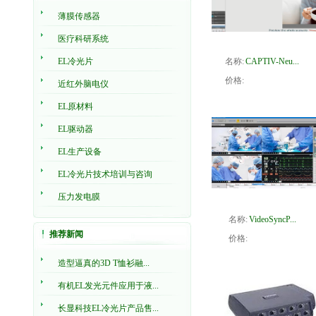
薄膜传感器
医疗科研系统
EL冷光片
名称:
CAPTIV-Neu...
价格:
近红外脑电仪
EL原材料
EL驱动器
EL生产设备
EL冷光片技术培训与咨询
压力发电膜
名称:
VideoSyncP...
推荐新闻
价格:
造型逼真的3D T恤衫融...
有机EL发光元件应用于液...
长显科技EL冷光片产品售...