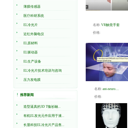
薄膜传感器
医疗科研系统
EL冷光片
名称:
VR触觉手套
价格:
近红外脑电仪
EL原材料
EL驱动器
EL生产设备
EL冷光片技术培训与咨询
压力发电膜
名称:
ant-neuro....
推荐新闻
价格:
造型逼真的3D T恤衫融...
有机EL发光元件应用于液...
长显科技EL冷光片产品售...