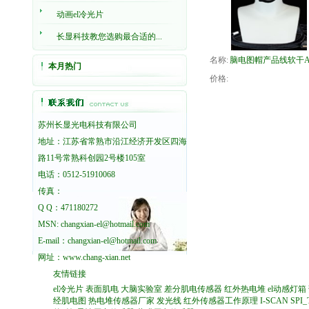
动画el冷光片
长显科技教您选购最合适的...
名称:
脑电图帽产品线软干A.
本月热门
价格:
苏州长显光电科技有限公司
地址：江苏省常熟市沿江经济开发区四海
路11号常熟科创园2号楼105室
电话：0512-51910068
传真：
Q Q：471180272
MSN: changxian-el@hotmail.com
E-mail：changxian-el@hotmail.com
网址：
www.chang-xian.net
友情链接
el冷光片
表面肌电
大脑实验室
差分肌电传感器
红外热电堆
el动感灯箱
经肌电图
热电堆传感器厂家
发光线
红外传感器工作原理
I-SCAN
SPI