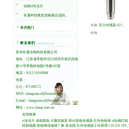
动画el冷光片
长显科技教您选购最合适的...
名称:
压力传感器 621...
本月热门
价格:
苏州长显光电科技有限公司
地址：江苏省常熟市沿江经济开发区四海
路11号常熟科创园2号楼105室
电话：0512-51910068
传真：
Q Q：471180272
MSN: changxian-el@hotmail.com
E-mail：changxian-el@hotmail.com
网址：
www.chang-xian.net
友情链接
el冷光片
表面肌电
大脑实验室
差分肌电传感器
红外热电堆
el动感灯箱
经肌电图
热电堆传感器厂家
发光线
红外传感器工作原理
I-SCAN
SPI