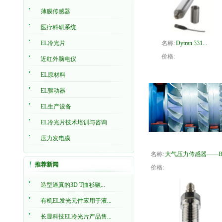
薄膜传感器
医疗科研系统
EL冷光片
名称:
Dytran 331...
价格:
近红外脑电仪
EL原材料
EL驱动器
EL生产设备
EL冷光片技术培训与咨询
压力发电膜
名称:
大气压力传感器——B.
推荐新闻
价格:
造型逼真的3D T恤衫融...
有机EL发光元件应用于液...
长显科技EL冷光片产品售...