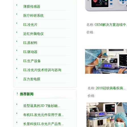
薄膜传感器
医疗科研系统
EL冷光片
名称:
OEM解决方案连续中..
价格:
近红外脑电仪
EL原材料
EL驱动器
EL生产设备
EL冷光片技术培训与咨询
压力发电膜
名称:
2019冠状病毒疾病...
推荐新闻
价格:
造型逼真的3D T恤衫融...
有机EL发光元件应用于液...
长显科技EL冷光片产品售...